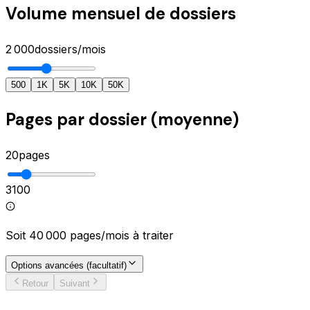
Volume mensuel de dossiers
2 000
dossiers/mois
500
1K
5K
10K
50K
Pages par dossier (moyenne)
20
pages
3
100
Soit
40 000
pages/mois à traiter
Options avancées (facultatif)
Retour
Suivant